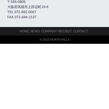
〒569-0805
大阪府高槻市上田辺町19-8
TEL 072-682-0067
FAX 072-684-2137
HOME
NEWS
COMPANY
RECRUIT
CONTACT
© 2010 NORTH HILLS