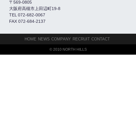
〒569-0805
大阪府高槻市上田辺町19-8
TEL 072-682-0067
FAX 072-684-2137
HOME
NEWS
COMPANY
RECRUIT
CONTACT
© 2010 NORTH HILLS