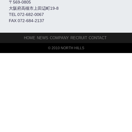
〒569-0805
大阪府高槻市上田辺町19-8
TEL 072-682-0067
FAX 072-684-2137
HOME
NEWS
COMPANY
RECRUIT
CONTACT
© 2010 NORTH HILLS