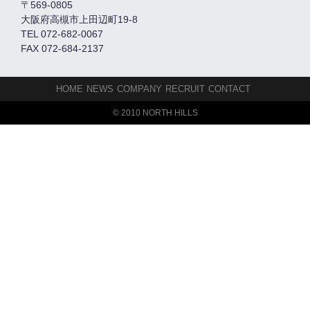
〒569-0805
大阪府高槻市上田辺町19-8
TEL 072-682-0067
FAX 072-684-2137
HOME
NEWS
COMPANY
RECRUIT
CONTACT
© 2010 NORTH HILLS