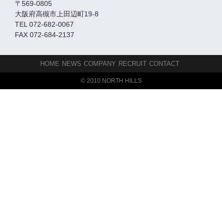
〒569-0805
大阪府高槻市上田辺町19-8
TEL 072-682-0067
FAX 072-684-2137
HOME
NEWS
COMPANY
RECRUIT
CONTACT
© 2010 NORTH HILLS