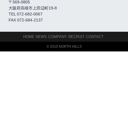
〒569-0805
大阪府高槻市上田辺町19-8
TEL 072-682-0067
FAX 072-684-2137
HOME
NEWS
COMPANY
RECRUIT
CONTACT
© 2010 NORTH HILLS