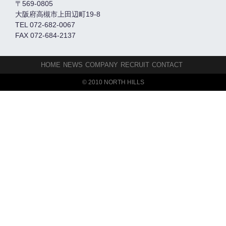
〒569-0805
大阪府高槻市上田辺町19-8
TEL 072-682-0067
FAX 072-684-2137
HOME
NEWS
COMPANY
RECRUIT
CONTACT
© 2010 NORTH HILLS