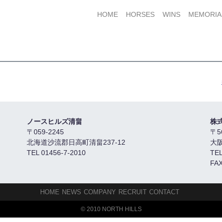
HOME
HORSES
WINS
MEMORIA
ノースヒルズ清畠
株
〒059-2245
〒5
北海道沙流郡日高町清畠237-12
大
TEL 01456-7-2010
TEL
FAX
HOME
NEWS
COMPANY
RECRUIT
CONTACT
© 2010 NORTH HILLS