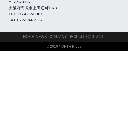
〒569-0805
大阪府高槻市上田辺町19-8
TEL 072-682-0067
FAX 072-684-2137
HOME
NEWS
COMPANY
RECRUIT
CONTACT
© 2010 NORTH HILLS