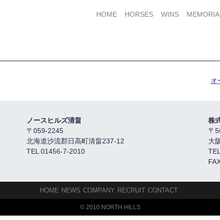
HOME
HORSES
WINS
MEMORIA
オ
ノースヒルズ清畠
株
〒059-2245
〒5
北海道沙流郡日高町清畠237-12
大
TEL 01456-7-2010
TEL
FAX
HOME
NEWS
COMPANY
RECRUIT
CONTACT
© 2010 NORTH HILLS