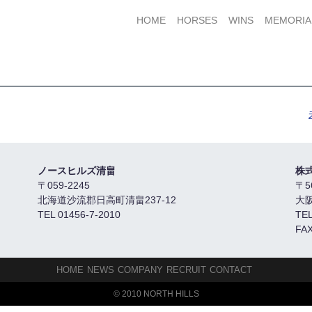
HOME
HORSES
WINS
MEMORIA
ノースヒルズ清畠
株
〒059-2245
〒5
北海道沙流郡日高町清畠237-12
大
TEL 01456-7-2010
TEL
FAX
HOME
NEWS
COMPANY
RECRUIT
CONTACT
© 2010 NORTH HILLS