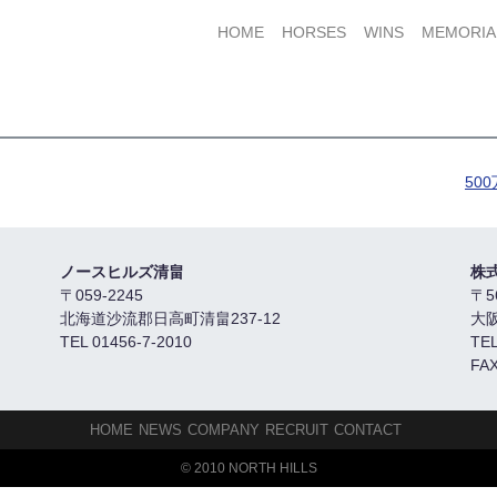
HOME
HORSES
WINS
MEMORIA
50
ノースヒルズ清畠
株
〒059-2245
〒5
北海道沙流郡日高町清畠237-12
大
TEL 01456-7-2010
TEL
FAX
HOME
NEWS
COMPANY
RECRUIT
CONTACT
© 2010 NORTH HILLS