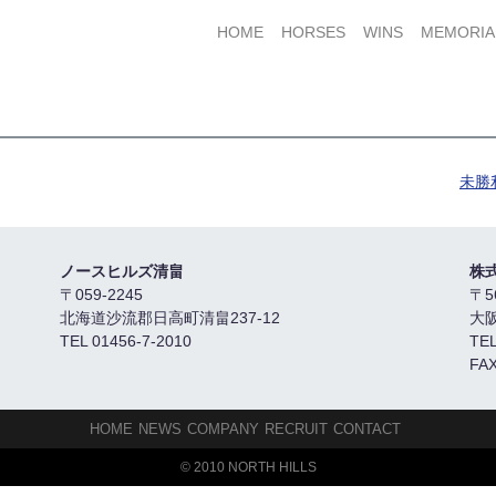
HOME
HORSES
WINS
MEMORIA
未勝
ノースヒルズ清畠
株
〒059-2245
〒5
北海道沙流郡日高町清畠237-12
大
TEL 01456-7-2010
TEL
FAX
HOME
NEWS
COMPANY
RECRUIT
CONTACT
© 2010 NORTH HILLS