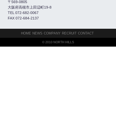
〒569-0805
大阪府高槻市上田辺町19-8
TEL 072-682-0067
FAX 072-684-2137
HOME
NEWS
COMPANY
RECRUIT
CONTACT
© 2010 NORTH HILLS