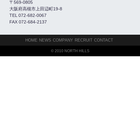
〒569-0805
大阪府高槻市上田辺町19-8
TEL 072-682-0067
FAX 072-684-2137
HOME
NEWS
COMPANY
RECRUIT
CONTACT
© 2010 NORTH HILLS