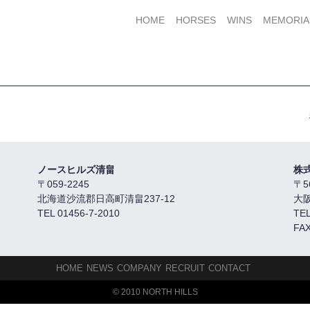
HOME
HORSES
WINS
MEMORIA
ノースヒルズ清畠
株
〒059-2245
〒5
北海道沙流郡日高町清畠237-12
大
TEL 01456-7-2010
TEL
FAX
HOME
NEWS
COMPANY
RECRUIT
CONTACT
© 2010 NORTH HILLS