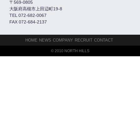
〒569-0805
大阪府高槻市上田辺町19-8
TEL 072-682-0067
FAX 072-684-2137
HOME
NEWS
COMPANY
RECRUIT
CONTACT
© 2010 NORTH HILLS