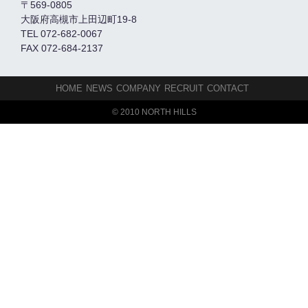
〒569-0805
大阪府高槻市上田辺町19-8
TEL 072-682-0067
FAX 072-684-2137
HOME
NEWS
COMPANY
RECRUIT
CONTACT
© 2010 NORTH HILLS