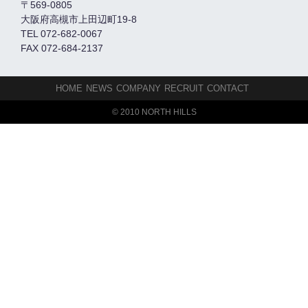
〒569-0805
大阪府高槻市上田辺町19-8
TEL 072-682-0067
FAX 072-684-2137
HOME
NEWS
COMPANY
RECRUIT
CONTACT
© 2010 NORTH HILLS