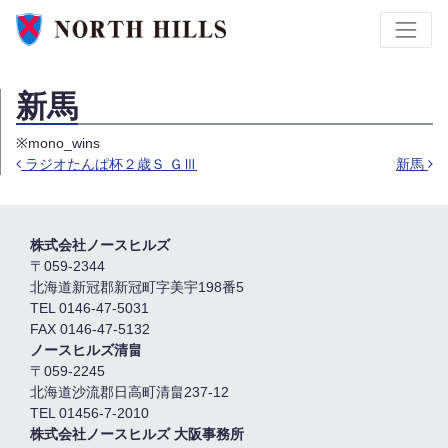
新馬
※mono_wins
ラジオたんぱ杯２歳Ｓ ＧⅢ
新馬
Post navigation
株式会社ノースヒルズ
〒059-2344
北海道新冠郡新冠町字美宇198番5
TEL 0146-47-5031
FAX 0146-47-5132
ノースヒルズ清畠
〒059-2245
北海道沙流郡日高町清畠237-12
TEL 01456-7-2010
株式会社ノースヒルズ 大阪事務所