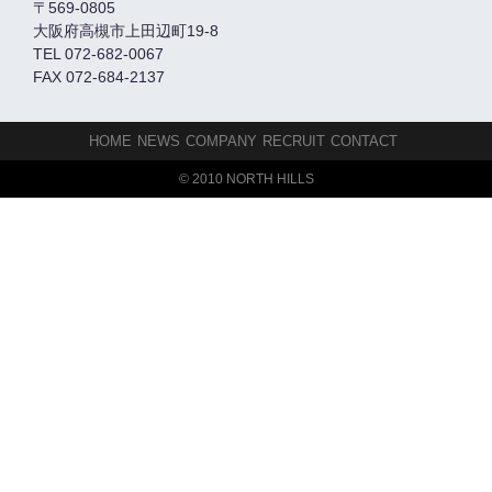
〒569-0805
大阪府高槻市上田辺町19-8
TEL 072-682-0067
FAX 072-684-2137
HOME
NEWS
COMPANY
RECRUIT
CONTACT
© 2010 NORTH HILLS