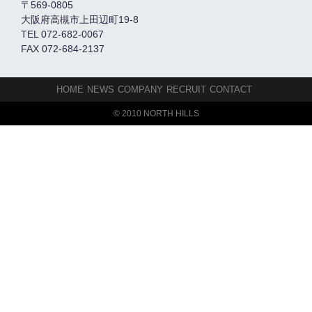
〒569-0805
大阪府高槻市上田辺町19-8
TEL 072-682-0067
FAX 072-684-2137
HOME
NEWS
COMPANY
RECRUIT
CONTACT
© 2010 NORTH HILLS