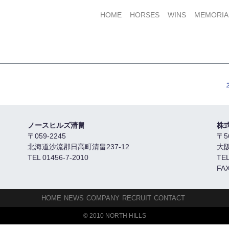
HOME
HORSES
WINS
MEMORIA
ノースヒルズ清畠
株
〒059-2245
〒5
北海道沙流郡日高町清畠237-12
大
TEL 01456-7-2010
TEL
FAX
HOME
NEWS
COMPANY
RECRUIT
CONTACT
© 2010 NORTH HILLS