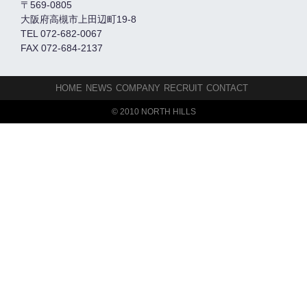
〒569-0805
大阪府高槻市上田辺町19-8
TEL 072-682-0067
FAX 072-684-2137
HOME
NEWS
COMPANY
RECRUIT
CONTACT
© 2010 NORTH HILLS