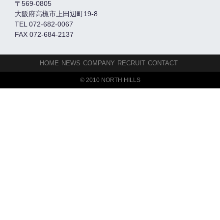
〒569-0805
大阪府高槻市上田辺町19-8
TEL 072-682-0067
FAX 072-684-2137
HOME
NEWS
COMPANY
RECRUIT
CONTACT
© 2010 NORTH HILLS