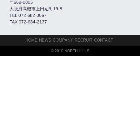
〒569-0805
大阪府高槻市上田辺町19-8
TEL 072-682-0067
FAX 072-684-2137
HOME
NEWS
COMPANY
RECRUIT
CONTACT
© 2010 NORTH HILLS