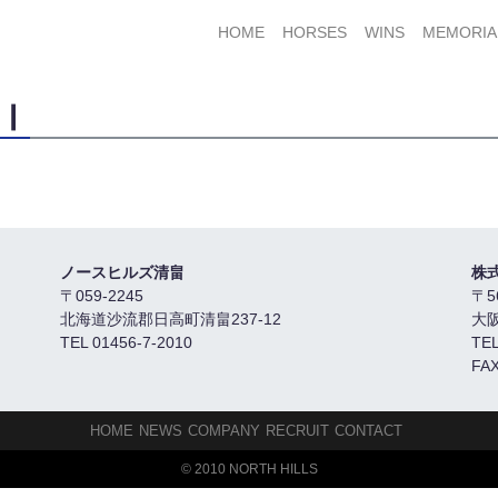
HOME
HORSES
WINS
MEMORIA
Ⅰ
ノースヒルズ清畠
株
〒059-2245
〒5
北海道沙流郡日高町清畠237-12
大
TEL 01456-7-2010
TEL
FAX
HOME
NEWS
COMPANY
RECRUIT
CONTACT
© 2010 NORTH HILLS