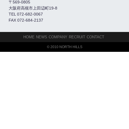
〒569-0805
大阪府高槻市上田辺町19-8
TEL 072-682-0067
FAX 072-684-2137
HOME
NEWS
COMPANY
RECRUIT
CONTACT
© 2010 NORTH HILLS