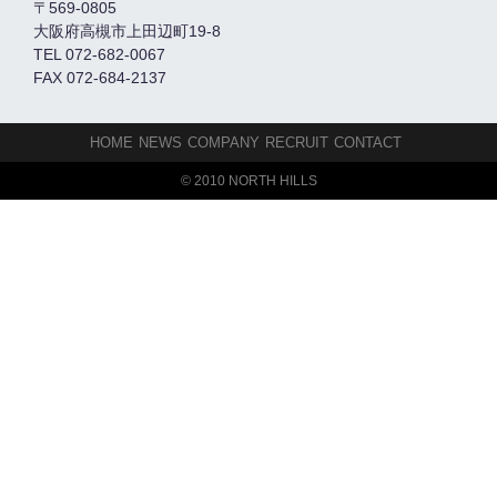
〒569-0805
大阪府高槻市上田辺町19-8
TEL 072-682-0067
FAX 072-684-2137
HOME
NEWS
COMPANY
RECRUIT
CONTACT
© 2010 NORTH HILLS