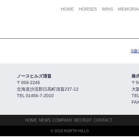
HOME
HORSES
WINS
MEMORIA
3
ノースヒルズ清畠
株
〒059-2245
〒5
北海道沙流郡日高町清畠237-12
大
TEL 01456-7-2010
TEL
FAX
HOME
NEWS
COMPANY
RECRUIT
CONTACT
© 2010 NORTH HILLS