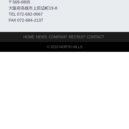
〒569-0805
大阪府高槻市上田辺町19-8
TEL 072-682-0067
FAX 072-684-2137
HOME
NEWS
COMPANY
RECRUIT
CONTACT
© 2010 NORTH HILLS