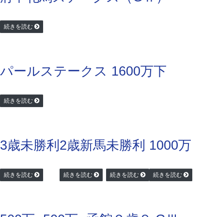
続きを読む
パールステークス 1600万下
続きを読む
3歳未勝利
2歳新馬
未勝利
1000万
続きを読む
続きを読む
続きを読む
続きを読む