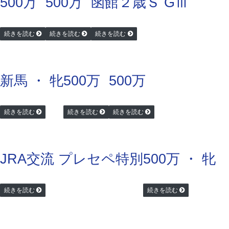
500万
500万
函館２歳Ｓ GⅢ
続きを読む
続きを読む
続きを読む
新馬 ・ 牝
500万
500万
続きを読む
続きを読む
続きを読む
JRA交流 プレセペ特別
500万 ・ 牝
続きを読む
続きを読む