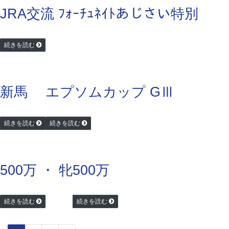
JRA交流 ﾌｫｰﾁｭﾈｲﾄあじさい特別
続きを読む
新馬
エプソムカップ GⅢ
続きを読む
続きを読む
500万 ・ 牝
500万
続きを読む
続きを読む