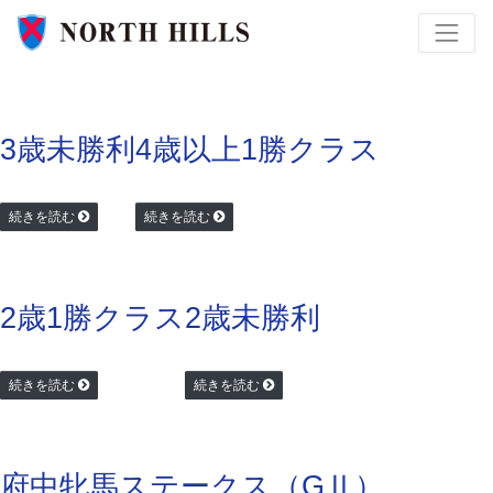
3歳未勝利
4歳以上1勝クラス
続きを読む
続きを読む
2歳1勝クラス
2歳未勝利
続きを読む
続きを読む
府中牝馬ステークス（GⅡ）