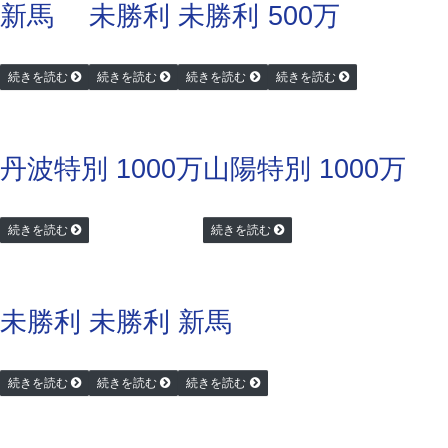
新馬
未勝利
未勝利
500万
続きを読む
続きを読む
続きを読む
続きを読む
丹波特別 1000万
山陽特別 1000万
続きを読む
続きを読む
未勝利
未勝利
新馬
続きを読む
続きを読む
続きを読む