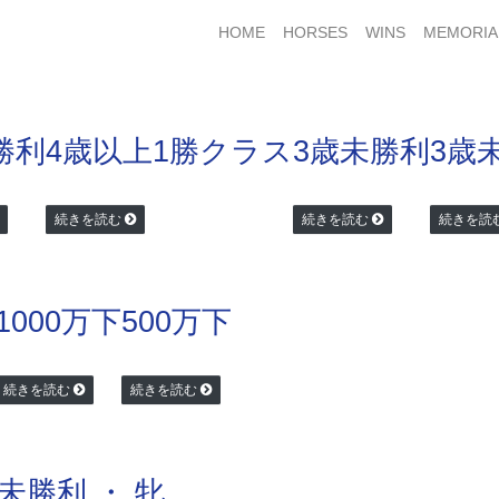
HOME
HORSES
WINS
MEMORIA
勝利
4歳以上1勝クラス
3歳未勝利
3歳
続きを読む
続きを読む
続きを読
1000万下
500万下
続きを読む
続きを読む
未勝利 ・ 牝