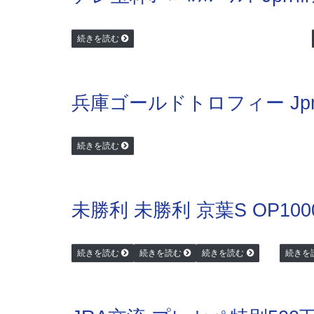
続きを読む
兵庫ゴールドトロフィー Jp
続きを読む
未勝利
未勝利
京葉S OP
10
続きを読む
続きを読む
続きを読む
続きを