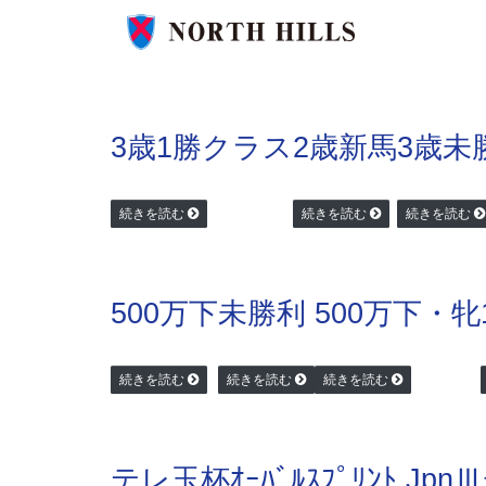
3歳1勝クラス
2歳新馬
3歳未
続きを読む
続きを読む
続きを読む
500万下
未勝利
500万下・牝
続きを読む
続きを読む
続きを読む
テレ玉杯ｵｰﾊﾞﾙｽﾌﾟﾘﾝﾄ JpnⅢ