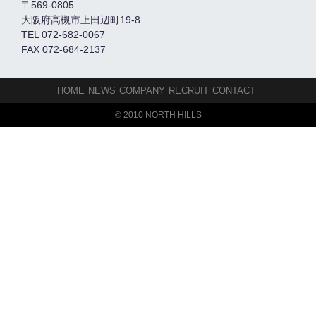
〒569-0805
大阪府高槻市上田辺町19-8
TEL 072-682-0067
FAX 072-684-2137
HOME
NEWS
COMPANY
RECRUIT
CONTACT
© 2010 NORTH HILLS