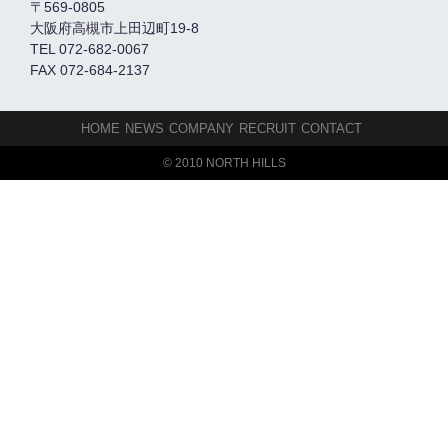
〒569-0805
大阪府高槻市上田辺町19-8
TEL 072-682-0067
FAX 072-684-2137
HOME
NEWS
COMPANY
RECRUIT
CONTACT
© 2010 NORTH HILLS