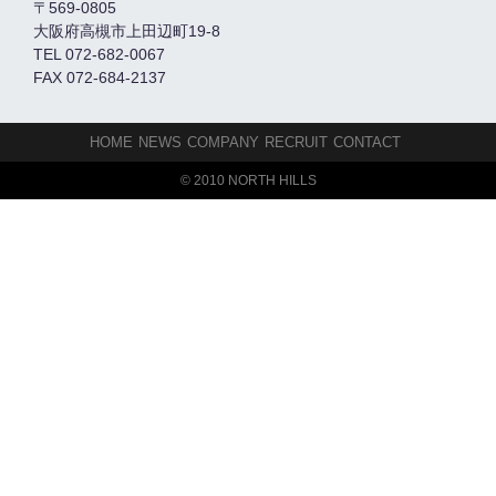
〒569-0805
大阪府高槻市上田辺町19-8
TEL 072-682-0067
FAX 072-684-2137
HOME
NEWS
COMPANY
RECRUIT
CONTACT
© 2010 NORTH HILLS