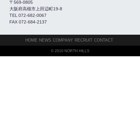
〒569-0805
大阪府高槻市上田辺町19-8
TEL 072-682-0067
FAX 072-684-2137
HOME
NEWS
COMPANY
RECRUIT
CONTACT
© 2010 NORTH HILLS