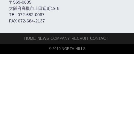
〒569-0805
大阪府高槻市上田辺町19-8
TEL 072-682-0067
FAX 072-684-2137
HOME
NEWS
COMPANY
RECRUIT
CONTACT
© 2010 NORTH HILLS