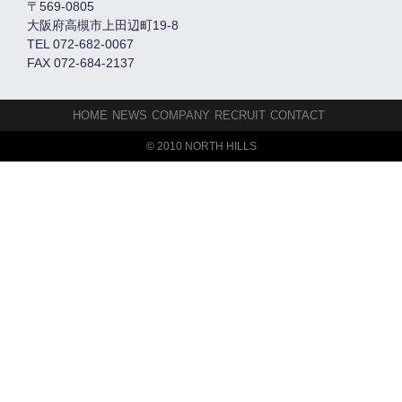
〒569-0805
大阪府高槻市上田辺町19-8
TEL 072-682-0067
FAX 072-684-2137
HOME
NEWS
COMPANY
RECRUIT
CONTACT
© 2010 NORTH HILLS