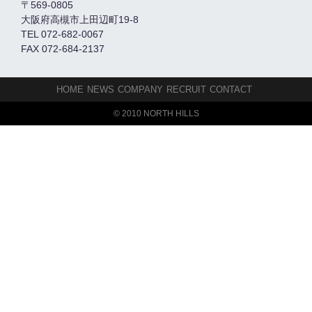
〒569-0805
大阪府高槻市上田辺町19-8
TEL 072-682-0067
FAX 072-684-2137
HOME
NEWS
COMPANY
RECRUIT
CONTACT
© 2010 NORTH HILLS