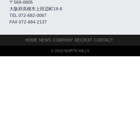
〒569-0805
大阪府高槻市上田辺町19-8
TEL 072-682-0067
FAX 072-684-2137
HOME
NEWS
COMPANY
RECRUIT
CONTACT
© 2010 NORTH HILLS