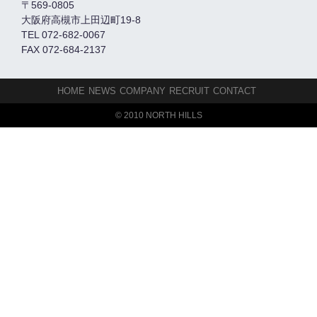
〒569-0805
大阪府高槻市上田辺町19-8
TEL 072-682-0067
FAX 072-684-2137
HOME
NEWS
COMPANY
RECRUIT
CONTACT
© 2010 NORTH HILLS