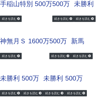
手稲山特別 500万
500万
未勝利
続きを読む
続きを読む
続きを読む
神無月Ｓ 1600万
500万
新馬
続きを読む
続きを読む
続きを読む
未勝利
500万
未勝利
500万
続きを読む
続きを読む
続きを読む
続きを読む