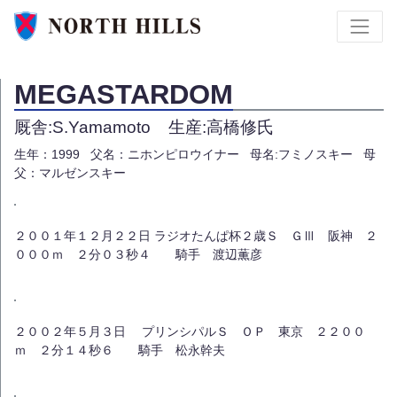
MEGASTARDOM
厩舎:S.Yamamoto
生産:高橋修氏
生年：1999
父名：ニホンピロウイナー
母名:フミノスキー
母
父：マルゼンスキー
２００１年１２月２２日 ラジオたんぱ杯２歳Ｓ ＧⅢ 阪神 ２
０００ｍ ２分０３秒４ 騎手 渡辺薫彦
２００２年５月３日 プリンシパルＳ ＯＰ 東京 ２２００
ｍ ２分１４秒６ 騎手 松永幹夫