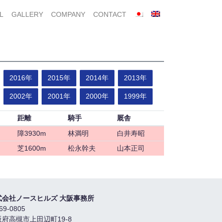
L
GALLERY
COMPANY
CONTACT
2016年
2015年
2014年
2013年
2002年
2001年
2000年
1999年
距離
騎手
厩舎
障3930m
林満明
白井寿昭
芝1600m
松永幹夫
山本正司
式会社ノースヒルズ 大阪事務所
69-0805
阪府高槻市上田辺町19-8