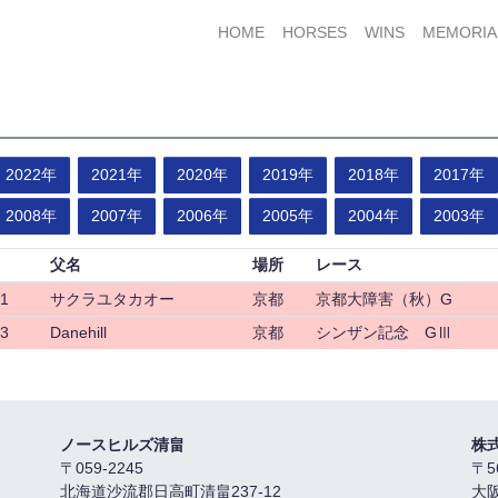
HOME
HORSES
WINS
MEMORIA
2022年
2021年
2020年
2019年
2018年
2017年
2008年
2007年
2006年
2005年
2004年
2003年
父名
場所
レース
1
サクラユタカオー
京都
京都大障害（秋）G
3
Danehill
京都
シンザン記念 GⅢ
ノースヒルズ清畠
株
〒059-2245
〒5
北海道沙流郡日高町清畠237-12
大