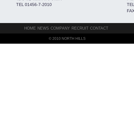
TEL 01456-7-2010
TEL
FAX
HOME
NEWS
COMPANY
RECRUIT
CONTACT
© 2010 NORTH HILLS