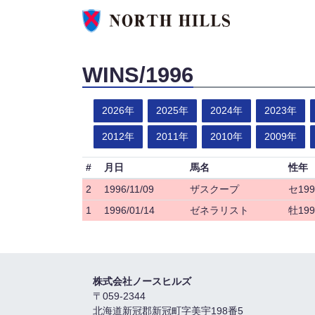
WINS/1996
2026年
2025年
2024年
2023年
2012年
2011年
2010年
2009年
#
月日
馬名
性年
2
1996/11/09
ザスクープ
セ199
1
1996/01/14
ゼネラリスト
牡199
株式会社ノースヒルズ
〒059-2344
北海道新冠郡新冠町字美宇198番5