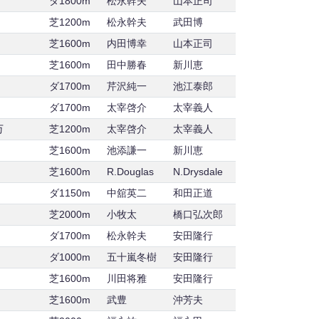
ダ1800m
松永幹夫
山本正司
芝1200m
松永幹夫
武田博
芝1600m
内田博幸
山本正司
芝1600m
田中勝春
新川恵
ダ1700m
芹沢純一
池江泰郎
ダ1700m
太宰啓介
太宰義人
万
芝1200m
太宰啓介
太宰義人
芝1600m
池添謙一
新川恵
芝1600m
R.Douglas
N.Drysdale
ダ1150m
中舘英二
和田正道
芝2000m
小牧太
橋口弘次郎
ダ1700m
松永幹夫
安田隆行
ダ1000m
五十嵐冬樹
安田隆行
芝1600m
川田将雅
安田隆行
芝1600m
武豊
沖芳夫