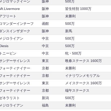
メジロマックイーン
阪神
500万
Mt.Livermore
阪神
皆生特別 1000万
アフリート
阪神
未勝利
コマンダーインチーフ
函館
500万
ダンスインザダーク
阪神
新馬
メジロライアン
中京
500万
Diesis
中京
500万
トニービン
中京
牝・500万
サンデーサイレンス
東京
晩春ステークス 1600万
フォーティナイナー
京都
未勝利
フォーティナイナー
京都
イナリワンメモリアル
サンデーサイレンス
東京
メイステークス 1600万
フォーティナイナー
京都
端午ステークス
ゼネラリスト
新潟
500万
メジロライアン
福島
未勝利