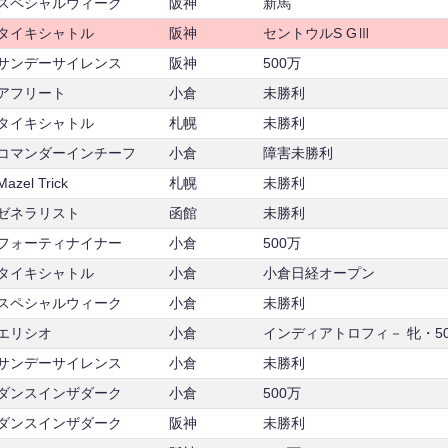
スペシャルウィーク
阪神
新馬
タイキシャトル
阪神
セントウルS GⅢ
サンデーサイレンス
阪神
500万
アフリート
小倉
未勝利
タイキシャトル
札幌
未勝利
コマンダーインチーフ
小倉
障害未勝利
Mazel Trick
札幌
未勝利
ゼネラリスト
函館
未勝利
フォーティナイナー
小倉
500万
タイキシャトル
小倉
小倉日経オープン
スペシャルウィーク
小倉
未勝利
エリシオ
小倉
インディアトロフィ－ 牝・5
サンデーサイレンス
小倉
未勝利
ダンスインザダーク
小倉
500万
ダンスインザダーク
阪神
未勝利