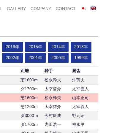
L
GALLERY
COMPANY
CONTACT
2016年
2015年
2014年
2013年
2002年
2001年
2000年
1999年
距離
騎手
厩舎
芝1600m
松永幹夫
沖芳夫
ダ1700m
太宰啓介
太宰義人
芝1600m
松永幹夫
山本正司
芝1200m
太宰啓介
太宰義人
ダ3000ｍ
今村康成
野元昭
ダ1700m
内田浩一
福永甲