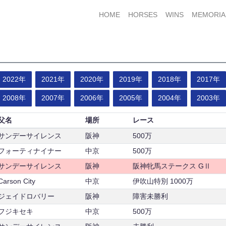
HOME
HORSES
WINS
MEMORIA
2022年
2021年
2020年
2019年
2018年
2017年
2008年
2007年
2006年
2005年
2004年
2003年
父名
場所
レース
サンデーサイレンス
阪神
500万
フォーティナイナー
中京
500万
サンデーサイレンス
阪神
阪神牝馬ステークス GⅡ
Carson City
中京
伊吹山特別 1000万
ジェイドロバリー
阪神
障害未勝利
フジキセキ
中京
500万