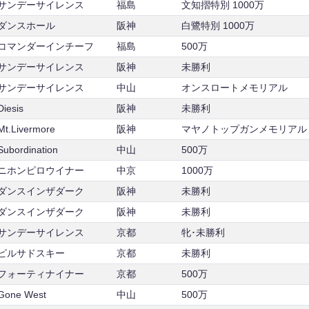
サンデーサイレンス
福島
文知摺特別 1000万
ダンスホール
阪神
白鷺特別 1000万
コマンダーインチーフ
福島
500万
サンデーサイレンス
阪神
未勝利
サンデーサイレンス
中山
オンスロートメモリアル
Diesis
阪神
未勝利
Mt.Livermore
阪神
マヤノトップガンメモリアル
Subordination
中山
500万
ニホンピロウイナー
中京
1000万
ダンスインザダーク
阪神
未勝利
ダンスインザダーク
阪神
未勝利
サンデーサイレンス
京都
牝･未勝利
ピルサドスキー
京都
未勝利
フォーティナイナー
京都
500万
Gone West
中山
500万