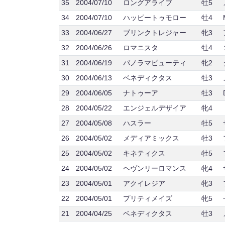
35
2004/07/10
ロングアライブ
牡5
34
2004/07/10
ハッピートゥモロー
牡4
33
2004/06/27
ブリンクトレジャー
牝3
32
2004/06/26
ロマニスタ
牡4
31
2004/06/19
パノラマビューティ
牝2
30
2004/06/13
ベネディクタス
牡3
29
2004/06/05
ナトゥーア
牡3
28
2004/05/22
エンジェルデザイア
牝4
27
2004/05/08
ハスラー
牡5
26
2004/05/02
メディアミックス
牡3
25
2004/05/02
キネティクス
牡5
24
2004/05/02
ヘヴンリーロマンス
牝4
23
2004/05/01
アクイレジア
牝3
22
2004/05/01
プリティメイズ
牝5
21
2004/04/25
ベネディクタス
牡3