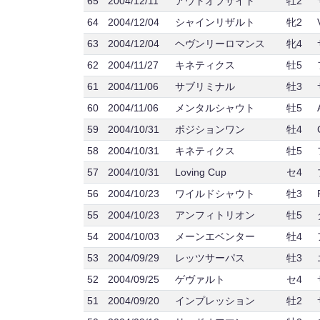
65
2004/12/11
アウトオブサイト
牡2
64
2004/12/04
シャインリザルト
牝2
63
2004/12/04
ヘヴンリーロマンス
牝4
62
2004/11/27
キネティクス
牡5
61
2004/11/06
サブリミナル
牡3
60
2004/11/06
メンタルシャウト
牡5
59
2004/10/31
ポジションワン
牡4
58
2004/10/31
キネティクス
牡5
57
2004/10/31
Loving Cup
セ4
56
2004/10/23
ワイルドシャウト
牡3
55
2004/10/23
アンフィトリオン
牡5
54
2004/10/03
メーンエベンター
牡4
53
2004/09/29
レッツサーパス
牡3
52
2004/09/25
ゲヴァルト
セ4
51
2004/09/20
インプレッション
牡2