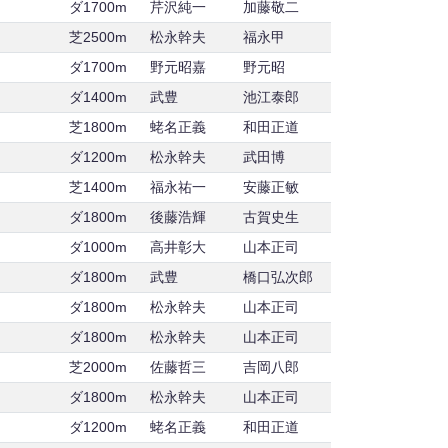
ダ1700m
芹沢純一
加藤敬二
芝2500m
松永幹夫
福永甲
ダ1700m
野元昭嘉
野元昭
ダ1400m
武豊
池江泰郎
芝1800m
蛯名正義
和田正道
ダ1200m
松永幹夫
武田博
芝1400m
福永祐一
安藤正敏
ダ1800m
後藤浩輝
古賀史生
ダ1000m
高井彰大
山本正司
ダ1800m
武豊
橋口弘次郎
ダ1800m
松永幹夫
山本正司
ダ1800m
松永幹夫
山本正司
芝2000m
佐藤哲三
吉岡八郎
ダ1800m
松永幹夫
山本正司
ダ1200m
蛯名正義
和田正道