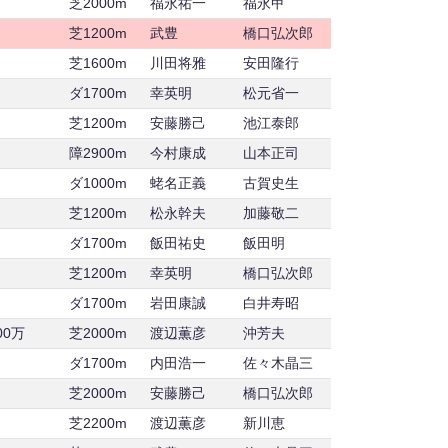
芝2000m
福永祐一
福永甲
芝1200m
武豊
橋口弘次郎
芝1600m
川田将雅
安田隆行
ダ1700m
幸英明
松元省一
芝1200m
安藤勝己
池江泰郎
障2900m
今村康成
山本正司
ダ1000m
蛯名正義
古賀史生
芝1200m
松永幹夫
加藤敬二
ダ1700m
飯田祐史
飯田明
芝1200m
幸英明
橋口弘次郎
ダ1700m
岩田康誠
白井寿昭
00万
芝2000m
渡辺薫彦
沖芳夫
ダ1700m
内田浩一
佐々木晶三
芝2000m
安藤勝己
橋口弘次郎
芝2200m
渡辺薫彦
新川恵