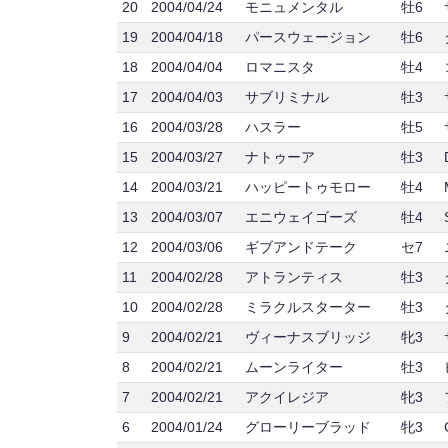
20
2004/04/24
モニュメンタル
牡6
19
2004/04/18
パースウェージョン
牡6
18
2004/04/04
ロマニスタ
牡4
17
2004/04/03
サブリミナル
牡3
16
2004/03/28
ハスラー
牡5
15
2004/03/27
ナトゥーア
牡3
14
2004/03/21
ハッピートゥモロー
牡4
13
2004/03/07
エニウェイゴーズ
牡4
12
2004/03/06
ギブアンドテーク
セ7
11
2004/02/28
アトランティス
牡3
10
2004/02/28
ミラクルスターター
牡3
9
2004/02/21
ヴィーナスブリッジ
牝3
8
2004/02/21
ムーンライター
牡3
7
2004/02/21
アクイレジア
牝3
6
2004/01/24
グローリーブラッド
牝3