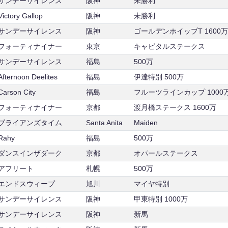
サンデーサイレンス
阪神
未勝利
Victory Gallop
阪神
未勝利
サンデーサイレンス
阪神
ゴールデンホイップT 1600万
フォーティナイナー
東京
キャピタルステークス
サンデーサイレンス
福島
500万
Afternoon Deelites
福島
伊達特別 500万
Carson City
福島
フルーツラインカップ 1000
フォーティナイナー
京都
渡月橋ステークス 1600万
ブライアンズタイム
Santa Anita
Maiden
Rahy
福島
500万
ダンスインザダーク
京都
オパールステークス
アフリート
札幌
500万
エンドスウィープ
旭川
マイヤ特別
サンデーサイレンス
阪神
甲東特別 1000万
サンデーサイレンス
阪神
新馬