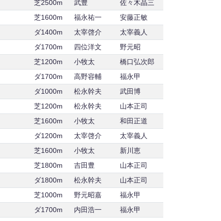
芝2500m
武豊
佐々木晶三
芝1600m
福永祐一
安藤正敏
ダ1400m
太宰啓介
太宰義人
ダ1700m
四位洋文
野元昭
芝1200m
小牧太
橋口弘次郎
ダ1700m
高野容輔
福永甲
ダ1000m
松永幹夫
武田博
芝1200m
松永幹夫
山本正司
芝1600m
小牧太
和田正道
ダ1200m
太宰啓介
太宰義人
芝1600m
小牧太
新川恵
芝1800m
吉田豊
山本正司
ダ1800m
松永幹夫
山本正司
芝1000m
野元昭嘉
福永甲
ダ1700m
内田浩一
福永甲