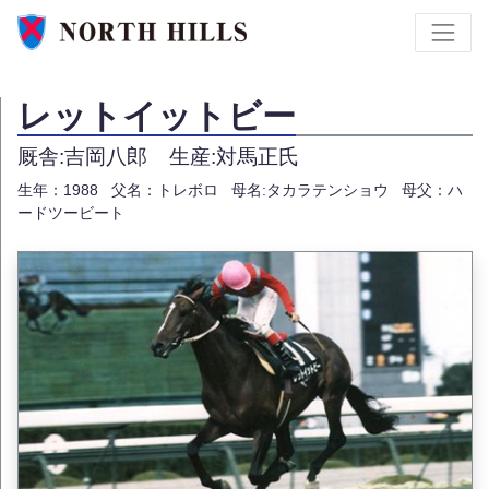
レットイットビー
厩舎:吉岡八郎
生産:対馬正氏
生年：1988
父名：トレボロ
母名:タカラテンショウ
母父：ハ
ードツービート