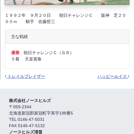
１９９２年 ９月２０日 朝日チャレンジＣ 阪神 芝２０
００ｍ 騎手 佐藤哲三
主な戦績
優勝
朝日チャレンジＣ（ＧⅢ）
５着 天皇賞春
トレイルブレイザー
ハッピールイス
投稿ナビゲーション
株式会社ノースヒルズ
〒059-2344
北海道新冠郡新冠町字美宇198番5
TEL 0146-47-5031
FAX 0146-47-5132
ノースヒルズ清畠