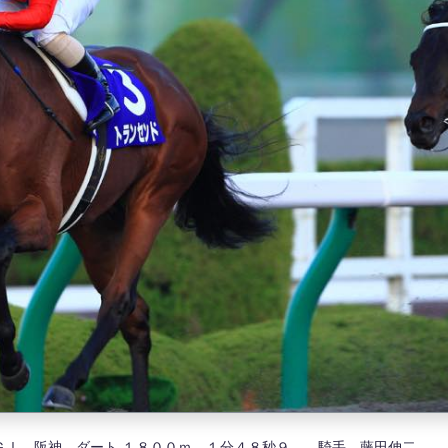
ＧⅠ 阪神 ダート １８００ｍ １分４８秒９ 騎手 藤田伸二