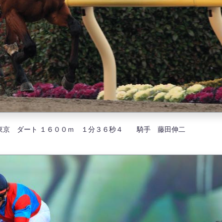
東京 ダート １６００ｍ １分３６秒４ 騎手 藤田伸二