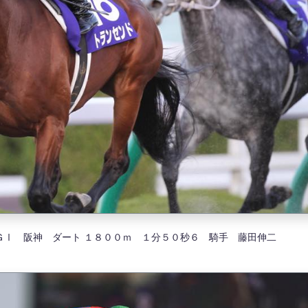
ＧⅠ 阪神 ダート １８００ｍ １分５０秒６ 騎手 藤田伸二