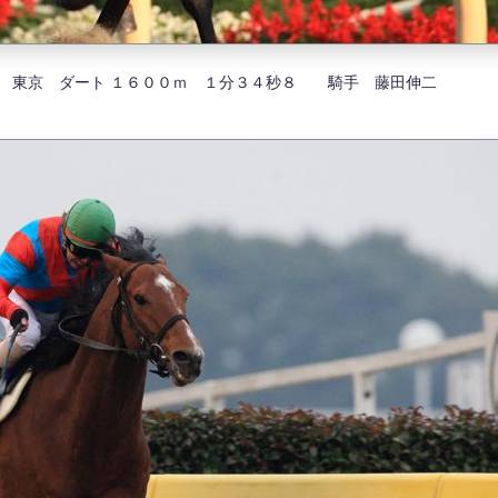
Ⅰ 東京 ダート １６００ｍ １分３４秒８ 騎手 藤田伸二