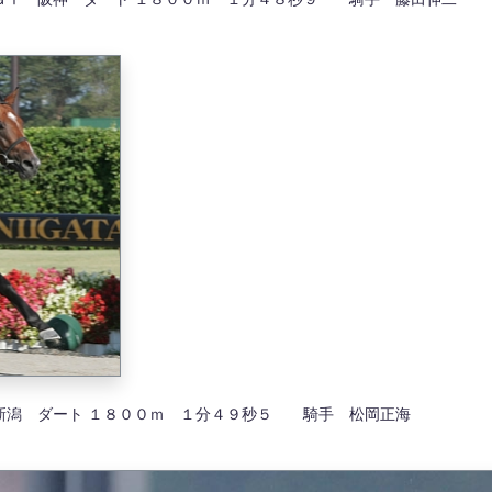
新潟 ダート １８００ｍ １分４９秒５ 騎手 松岡正海