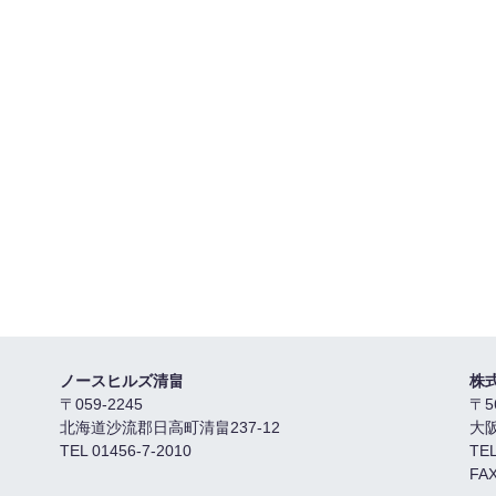
ノースヒルズ清畠
株
〒059-2245
〒5
北海道沙流郡日高町清畠237-12
大
TEL 01456-7-2010
TEL
FAX