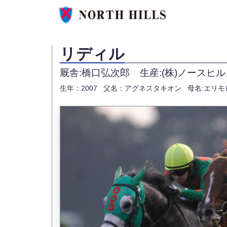
リディル
厩舎:橋口弘次郎
生産:(株)ノースヒ
生年：2007
父名：アグネスタキオン
母名:エリモ