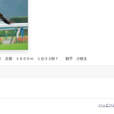
Ⅱ 京都 １６００ｍ １分３３秒７ 騎手 小牧太
ハッピー