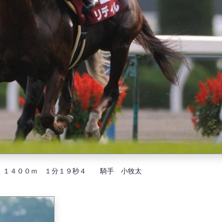
 １４００ｍ １分１９秒４ 騎手 小牧太