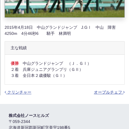
2015年4月18日 中山グランドジャンプ J.GⅠ 中山 障害
4250m 4分46秒6 騎手 林満明
主な戦績
優勝
中山グランドジャンプ （Ｊ．ＧⅠ）
２着 兵庫ジュニアグランプリ（ＧⅡ）
３着 全日本２歳優駿（ＧⅠ）
クリンチャー
オーブルチェフ
投稿ナビゲーション
株式会社ノースヒルズ
〒059-2344
北海道新冠郡新冠町字美宇198番5