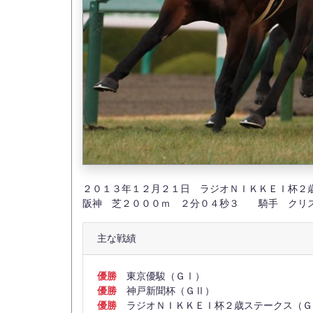
２０１３年１２月２１日 ラジオＮＩＫＫＥＩ杯
阪神 芝２０００ｍ ２分０４秒３ 騎手 クリ
主な戦績
優勝
東京優駿（ＧⅠ）
優勝
神戸新聞杯（ＧⅡ）
優勝
ラジオＮＩＫＫＥＩ杯２歳ステークス（Ｇ