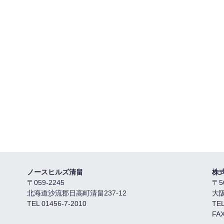
ノースヒルズ清畠
株
〒059-2245
〒5
北海道沙流郡日高町清畠237-12
大
TEL 01456-7-2010
TEL
FAX