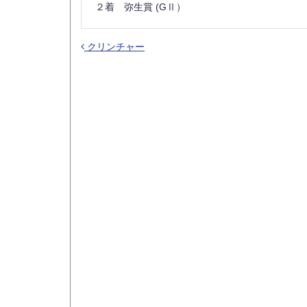
２着 弥生賞 (GⅡ）
クリンチャー
投稿ナビゲーション