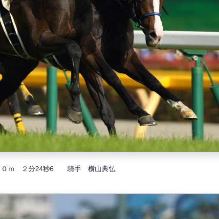
００ｍ ２分24秒6 騎手 横山典弘