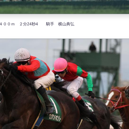
２４００ｍ ２分24秒4 騎手 横山典弘