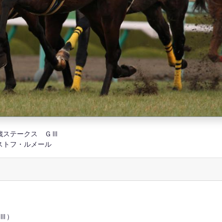
２歳ステークス ＧⅢ
ストフ・ルメール
Ⅲ）